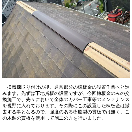
換気棟取り付けの後、通常部分の棟板金の設置作業へと進
みます。先ずは下地貫板の設置ですが、今回棟板金のみの交
換施工で、先々において全体のカバー工事等のメンテナンス
を視野に入れております。その際にこの設置した棟板金は撤
去する事となるので、強度のある樹脂製の貫板では無く、こ
の木製の貫板を使用して施工の方を行いました。