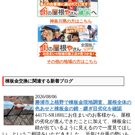
神奈川県の方はこちら
その他の地域の方はこちら
棟板金交換に関連する新着ブログ
2026/08/06
勝浦市上植野で棟板金現地調査、屋根全体の
色あせと棟板金の錆・継ぎ目劣化を確認
44171-SR18Hにお住まいのお客様から、屋根
の劣化が進んできたことに加えて、棟板金に
錆が出ているように見えるので一度見てほし
い、というご相談をいただきました。 近年は台風の勢いも