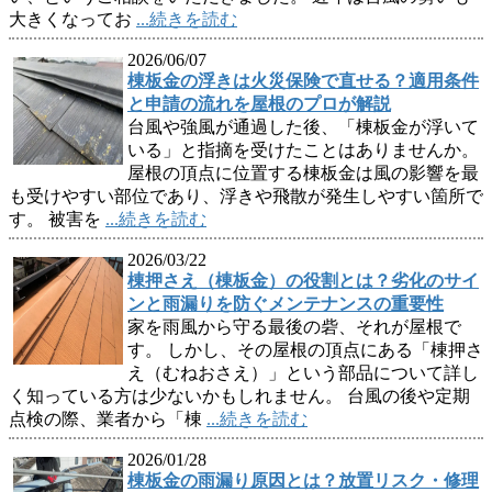
大きくなってお
...続きを読む
2026/06/07
棟板金の浮きは火災保険で直せる？適用条件
と申請の流れを屋根のプロが解説
台風や強風が通過した後、「棟板金が浮いて
いる」と指摘を受けたことはありませんか。
屋根の頂点に位置する棟板金は風の影響を最
も受けやすい部位であり、浮きや飛散が発生しやすい箇所で
す。 被害を
...続きを読む
2026/03/22
棟押さえ（棟板金）の役割とは？劣化のサイ
ンと雨漏りを防ぐメンテナンスの重要性
家を雨風から守る最後の砦、それが屋根で
す。 しかし、その屋根の頂点にある「棟押さ
え（むねおさえ）」という部品について詳し
く知っている方は少ないかもしれません。 台風の後や定期
点検の際、業者から「棟
...続きを読む
2026/01/28
棟板金の雨漏り原因とは？放置リスク・修理