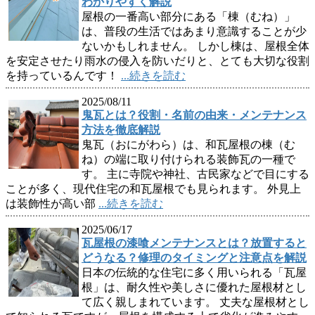
わかりやすく解説
屋根の一番高い部分にある「棟（むね）」
は、普段の生活ではあまり意識することが少
ないかもしれません。 しかし棟は、屋根全体
を安定させたり雨水の侵入を防いだりと、とても大切な役割
を持っているんです！
...続きを読む
2025/08/11
鬼瓦とは？役割・名前の由来・メンテナンス
方法を徹底解説
鬼瓦（おにがわら）は、和瓦屋根の棟（む
ね）の端に取り付けられる装飾瓦の一種で
す。 主に寺院や神社、古民家などで目にする
ことが多く、現代住宅の和瓦屋根でも見られます。 外見上
は装飾性が高い部
...続きを読む
2025/06/17
瓦屋根の漆喰メンテナンスとは？放置すると
どうなる？修理のタイミングと注意点を解説
日本の伝統的な住宅に多く用いられる「瓦屋
根」は、耐久性や美しさに優れた屋根材とし
て広く親しまれています。 丈夫な屋根材とし