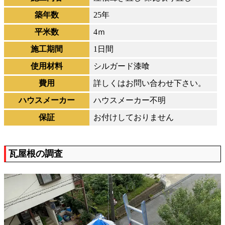
築年数
25年
平米数
4ｍ
施工期間
1日間
使用材料
シルガード漆喰
費用
詳しくはお問い合わせ下さい。
ハウスメーカー
ハウスメーカー不明
保証
お付けしておりません
瓦屋根の調査