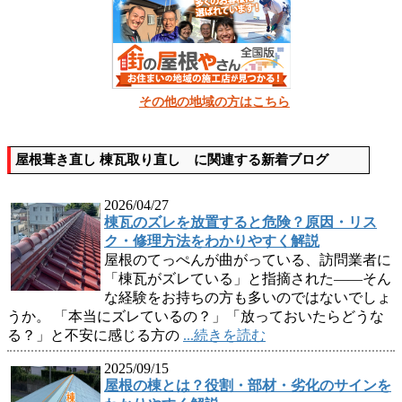
その他の地域の方はこちら
屋根葺き直し 棟瓦取り直し に関連する新着ブログ
2026/04/27
棟瓦のズレを放置すると危険？原因・リス
ク・修理方法をわかりやすく解説
屋根のてっぺんが曲がっている、訪問業者に
「棟瓦がズレている」と指摘された——そん
な経験をお持ちの方も多いのではないでしょ
うか。 「本当にズレているの？」「放っておいたらどうな
る？」と不安に感じる方の
...続きを読む
2025/09/15
屋根の棟とは？役割・部材・劣化のサインを