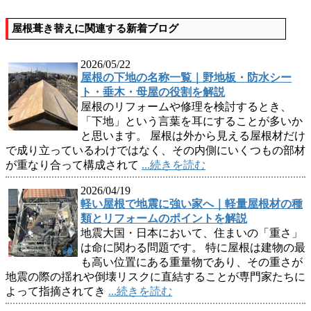
屋根葺き替えに関連する新着ブログ
2026/05/22
屋根の下地の名称一覧｜野地板・防水シー
ト・垂木・母屋の役割を解説
屋根のリフォームや修理を検討するとき、
「下地」という言葉を耳にすることが多いか
と思います。 屋根は外から見える屋根材だけ
で成り立っているわけではなく、その内側にいくつもの部材
が重なり合って構成されて
...続きを読む
2026/04/19
軽い屋根で地震に強い家へ｜軽量屋根材の種
類とリフォームのポイントを解説
地震大国・日本において、住まいの「重さ」
は命に関わる問題です。 特に屋根は建物の最
も高い位置にある重量物であり、その重さが
地震の際の揺れや倒壊リスクに直結することが専門家たちに
よって指摘されてき
...続きを読む