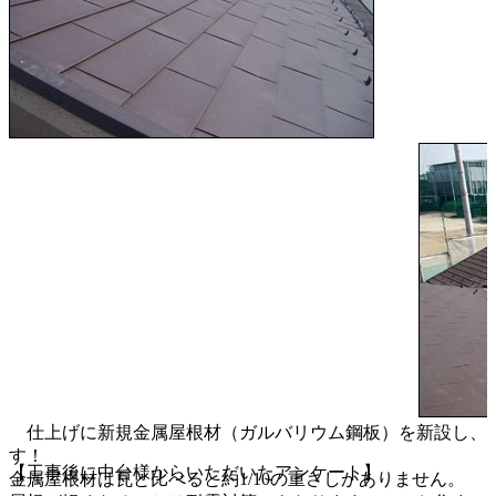
仕上げに新規金属屋根材（ガルバリウム鋼板）を新設し、
す！
【工事後に中台様からいただいたアンケート】
金属屋根材は瓦と比べると約1/10の重さしかありません。