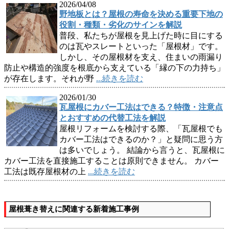
2026/04/08
野地板とは？屋根の寿命を決める重要下地の
役割・種類・劣化のサインを解説
普段、私たちが屋根を見上げた時に目にする
のは瓦やスレートといった「屋根材」です。
しかし、その屋根材を支え、住まいの雨漏り
防止や構造的強度を根底から支えている「縁の下の力持ち」
が存在します。それが野
...続きを読む
2026/01/30
瓦屋根にカバー工法はできる？特徴・注意点
とおすすめの代替工法を解説
屋根リフォームを検討する際、「瓦屋根でも
カバー工法はできるのか？」と疑問に思う方
は多いでしょう。 結論から言うと、瓦屋根に
カバー工法を直接施工することは原則できません。 カバー
工法は既存屋根材の上
...続きを読む
屋根葺き替えに関連する新着施工事例