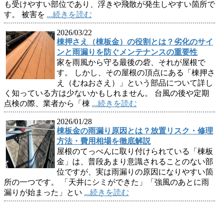
も受けやすい部位であり、浮きや飛散が発生しやすい箇所で
す。 被害を
...続きを読む
2026/03/22
棟押さえ（棟板金）の役割とは？劣化のサイ
ンと雨漏りを防ぐメンテナンスの重要性
家を雨風から守る最後の砦、それが屋根で
す。 しかし、その屋根の頂点にある「棟押さ
え（むねおさえ）」という部品について詳し
く知っている方は少ないかもしれません。 台風の後や定期
点検の際、業者から「棟
...続きを読む
2026/01/28
棟板金の雨漏り原因とは？放置リスク・修理
方法・費用相場を徹底解説
屋根のてっぺんに取り付けられている「棟板
金」は、普段あまり意識されることのない部
位ですが、実は雨漏りの原因になりやすい箇
所の一つです。 「天井にシミができた」「強風のあとに雨
漏りが始まった」とい
...続きを読む