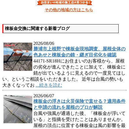
その他の地域の方はこちら
棟板金交換に関連する新着ブログ
2026/08/06
勝浦市上植野で棟板金現地調査、屋根全体の
色あせと棟板金の錆・継ぎ目劣化を確認
44171-SR18Hにお住まいのお客様から、屋根
の劣化が進んできたことに加えて、棟板金に
錆が出ているように見えるので一度見てほし
い、というご相談をいただきました。 近年は台風の勢いも
大きくなってお
...続きを読む
2026/06/07
棟板金の浮きは火災保険で直せる？適用条件
と申請の流れを屋根のプロが解説
台風や強風が通過した後、「棟板金が浮いて
いる」と指摘を受けたことはありませんか。
屋根の頂点に位置する棟板金は風の影響を最