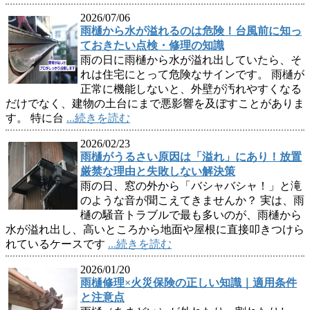
2026/07/06
雨樋から水が溢れるのは危険！台風前に知っ
ておきたい点検・修理の知識
雨の日に雨樋から水が溢れ出していたら、そ
れは住宅にとって危険なサインです。 雨樋が
正常に機能しないと、外壁が汚れやすくなる
だけでなく、建物の土台にまで悪影響を及ぼすことがありま
す。 特に台
...続きを読む
2026/02/23
雨樋がうるさい原因は「溢れ」にあり！放置
厳禁な理由と失敗しない解決策
雨の日、窓の外から「バシャバシャ！」と滝
のような音が聞こえてきませんか？ 実は、雨
樋の騒音トラブルで最も多いのが、雨樋から
水が溢れ出し、高いところから地面や屋根に直接叩きつけら
れているケースです
...続きを読む
2026/01/20
雨樋修理×火災保険の正しい知識｜適用条件
と注意点