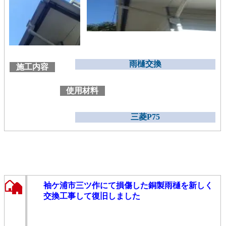
雨樋交換
施工内容
使用材料
三菱P75
袖ケ浦市三ツ作にて損傷した銅製雨樋を新しく
交換工事して復旧しました