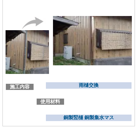
雨樋交換
施工内容
使用材料
銅製竪樋 銅製集水マス