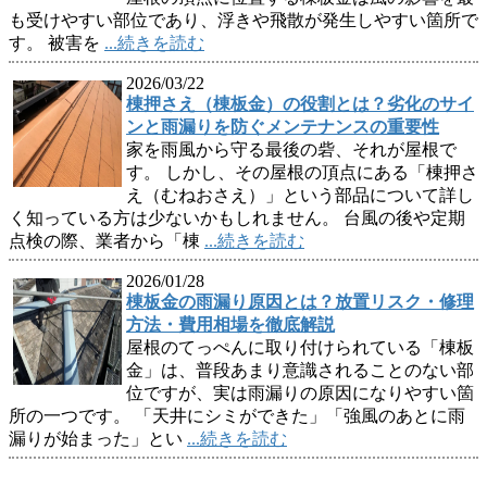
も受けやすい部位であり、浮きや飛散が発生しやすい箇所で
す。 被害を
...続きを読む
2026/03/22
棟押さえ（棟板金）の役割とは？劣化のサイ
ンと雨漏りを防ぐメンテナンスの重要性
家を雨風から守る最後の砦、それが屋根で
す。 しかし、その屋根の頂点にある「棟押さ
え（むねおさえ）」という部品について詳し
く知っている方は少ないかもしれません。 台風の後や定期
点検の際、業者から「棟
...続きを読む
2026/01/28
棟板金の雨漏り原因とは？放置リスク・修理
方法・費用相場を徹底解説
屋根のてっぺんに取り付けられている「棟板
金」は、普段あまり意識されることのない部
位ですが、実は雨漏りの原因になりやすい箇
所の一つです。 「天井にシミができた」「強風のあとに雨
漏りが始まった」とい
...続きを読む