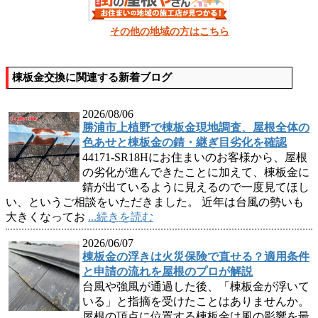
その他の地域の方はこちら
棟板金交換に関連する新着ブログ
2026/08/06
勝浦市上植野で棟板金現地調査、屋根全体の
色あせと棟板金の錆・継ぎ目劣化を確認
44171-SR18Hにお住まいのお客様から、屋根
の劣化が進んできたことに加えて、棟板金に
錆が出ているように見えるので一度見てほし
い、というご相談をいただきました。 近年は台風の勢いも
大きくなってお
...続きを読む
2026/06/07
棟板金の浮きは火災保険で直せる？適用条件
と申請の流れを屋根のプロが解説
台風や強風が通過した後、「棟板金が浮いて
いる」と指摘を受けたことはありませんか。
屋根の頂点に位置する棟板金は風の影響を最