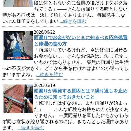
段は何ともないのに台風の後だけポタポタ落
ちてくる」――そんな雨漏りする時としない
時がある症状は、決して珍しくありません。 毎回発生しな
いぶん様子見をしてしまい
...続きを読む
2026/06/22
雨漏りでお金がないときに知るべき応急処置
と修理の進め方
「雨漏りしているけれど、今は修理に回せる
お金がない…」そんなお悩みは、決して珍し
いものではありません。 突然の雨漏りは生活
への不安が大きく、どこから手を付ければよいのか迷ってし
まいますよね。
...続きを読む
2026/05/19
雨漏りが再発する原因とは？繰り返しを止め
るために知っておきたいこと
「修理したはずなのに、また雨漏りが始まっ
た」 ——こんな経験をお持ちの方が少なくあ
りません。 一度雨漏りを直したにもかかわら
ず同じ症状が繰り返されるのには、きちんとした理由があり
ます。
...続きを読む