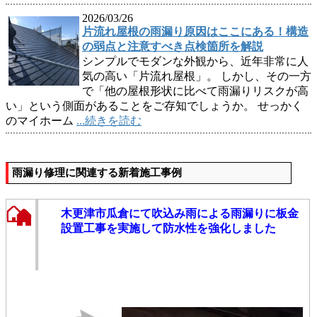
2026/03/26
片流れ屋根の雨漏り原因はここにある！構造
の弱点と注意すべき点検箇所を解説
シンプルでモダンな外観から、近年非常に人
気の高い「片流れ屋根」。 しかし、その一方
で「他の屋根形状に比べて雨漏りリスクが高
い」という側面があることをご存知でしょうか。 せっかく
のマイホーム
...続きを読む
雨漏り修理に関連する新着施工事例
木更津市瓜倉にて吹込み雨による雨漏りに板金
設置工事を実施して防水性を強化しました