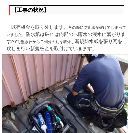
【工事の状況】
既存板金を取り外します。
その際に防止紙が破けてしまって
防水紙は破れは内部のへ雨水の浸水に繋がりま
いました。
すので
新規防水紙を張り瓦を
壁きわから二列分の瓦を取外し
戻しを行い新規板金を取付けていきます。