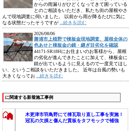
からの雨漏りがひどくなってきて困っている
とのご相談をいただき、私たち街の屋根やさ
んで現地調査に伺いました。 以前から雨が降るたびに気に
なる状態だったそうですが
...続きを読む
2026/08/06
勝浦市上植野で棟板金現地調査、屋根全体の
色あせと棟板金の錆・継ぎ目劣化を確認
44171-SR18Hにお住まいのお客様から、屋根
の劣化が進んできたことに加えて、棟板金に
錆が出ているように見えるので一度見てほし
い、というご相談をいただきました。 近年は台風の勢いも
大きくなってお
...続きを読む
に関連する新着施工事例
木更津市羽鳥野にて棟瓦取り直し工事を実施！
冠瓦の欠損と傷んだ貫板をタフモックで補強