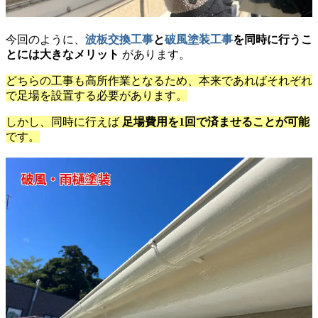
今回のように、
波板交換工事
と
破風塗装工事
を同時に行うこ
とには大きなメリット
があります。
どちらの工事も高所作業となるため、本来であればそれぞれ
で足場を設置する必要があります。
しかし、同時に行えば
足場費用を1回で済ませることが可能
です。