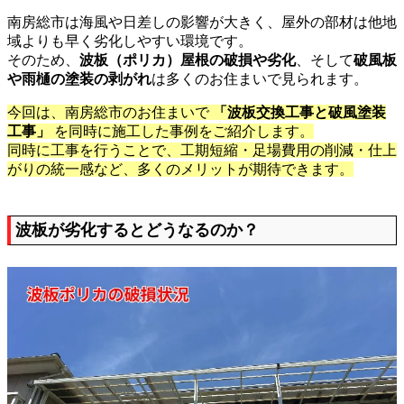
南房総市は海風や日差しの影響が大きく、屋外の部材は他地
域よりも早く劣化しやすい環境です。
そのため、
波板（ポリカ）屋根の破損や劣化
、そして
破風板
や雨樋の塗装の剥がれ
は多くのお住まいで見られます。
今回は、南房総市のお住まいで
「波板交換工事と破風塗装
工事」
を同時に施工した事例をご紹介します。
同時に工事を行うことで、工期短縮・足場費用の削減・仕上
がりの統一感など、多くのメリットが期待できます。
波板が劣化するとどうなるのか？