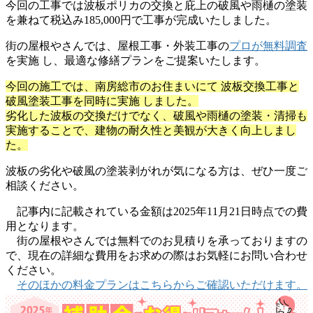
今回の工事では波板ポリカの交換と庇上の破風や雨樋の塗装
を兼ねて税込み185,000円で工事が完成いたしました。
街の屋根やさんでは、屋根工事・外装工事の
プロが無料調査
を実施 し、最適な修繕プランをご提案いたします。
今回の施工では、南房総市のお住まいにて 波板交換工事と
破風塗装工事を同時に実施 しました。
劣化した波板の交換だけでなく、破風や雨樋の塗装・清掃も
実施することで、建物の耐久性と美観が大きく向上しまし
た。
波板の劣化や破風の塗装剥がれが気になる方は、ぜひ一度ご
相談ください。
記事内に記載されている金額は2025年11月21日時点での費
用となります。
街の屋根やさんでは無料でのお見積りを承っておりますの
で、現在の詳細な費用をお求めの際はお気軽にお問い合わせ
ください。
そのほかの料金プランはこちらからご確認いただけます。