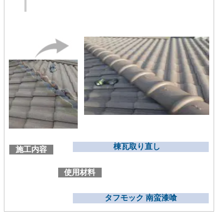
棟瓦取り直し
施工内容
使用材料
タフモック 南蛮漆喰