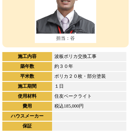
担当：谷
施工内容
波板ポリカ交換工事
築年数
約３０年
平米数
ポリカ２０枚・部分塗装
施工期間
１日
使用材料
住友ベークライト
費用
税込185,000円
ハウスメーカー
保証