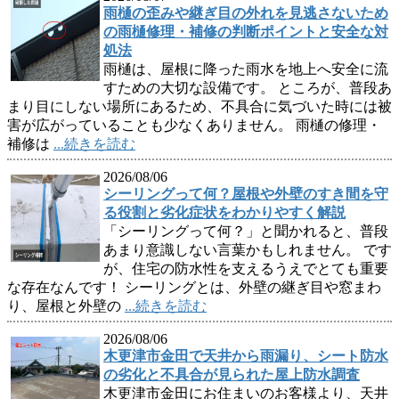
雨樋の歪みや継ぎ目の外れを見逃さないため
の雨樋修理・補修の判断ポイントと安全な対
処法
雨樋は、屋根に降った雨水を地上へ安全に流
すための大切な設備です。 ところが、普段あ
まり目にしない場所にあるため、不具合に気づいた時には被
害が広がっていることも少なくありません。 雨樋の修理・
補修は
...続きを読む
2026/08/06
シーリングって何？屋根や外壁のすき間を守
る役割と劣化症状をわかりやすく解説
「シーリングって何？」と聞かれると、普段
あまり意識しない言葉かもしれません。 です
が、住宅の防水性を支えるうえでとても重要
な存在なんです！ シーリングとは、外壁の継ぎ目や窓まわ
り、屋根と外壁の
...続きを読む
2026/08/06
木更津市金田で天井から雨漏り、シート防水
の劣化と不具合が見られた屋上防水調査
木更津市金田にお住まいのお客様より、天井