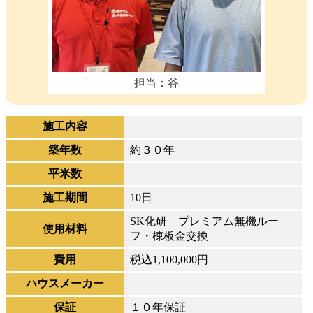
担当：谷
施工内容
築年数
約３０年
平米数
施工期間
10日
SK化研 プレミアム無機ルー
使用材料
フ・棟板金交換
費用
税込1,100,000円
ハウスメーカー
保証
１０年保証