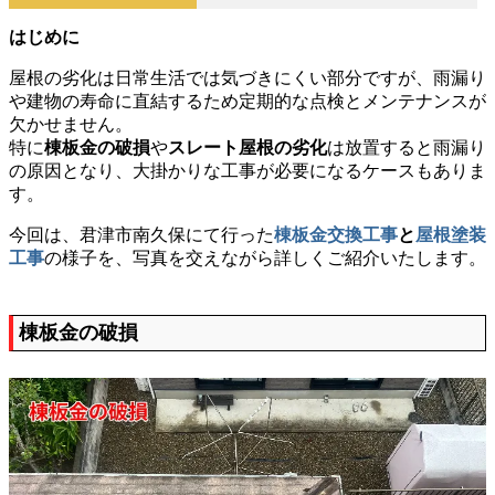
はじめに
屋根の劣化は日常生活では気づきにくい部分ですが、雨漏り
や建物の寿命に直結するため定期的な点検とメンテナンスが
欠かせません。
特に
棟板金の破損
や
スレート屋根の劣化
は放置すると雨漏り
の原因となり、大掛かりな工事が必要になるケースもありま
す。
今回は、君津市南久保にて行った
棟板金交換工事
と
屋根塗装
工事
の様子を、写真を交えながら詳しくご紹介いたします。
棟板金の破損