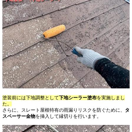
塗装前には下地調整として
下地シーラー塗布
を実施しまし
た。
さらに、スレート屋根特有の雨漏りリスクを防ぐために、
タ
スペーサー金物
を挿入して縁切りを行います。