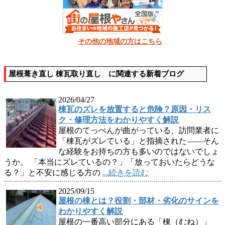
その他の地域の方はこちら
屋根葺き直し 棟瓦取り直し に関連する新着ブログ
2026/04/27
棟瓦のズレを放置すると危険？原因・リス
ク・修理方法をわかりやすく解説
屋根のてっぺんが曲がっている、訪問業者に
「棟瓦がズレている」と指摘された——そん
な経験をお持ちの方も多いのではないでしょ
うか。 「本当にズレているの？」「放っておいたらどうな
る？」と不安に感じる方の
...続きを読む
2025/09/15
屋根の棟とは？役割・部材・劣化のサインを
わかりやすく解説
屋根の一番高い部分にある「棟（むね）」