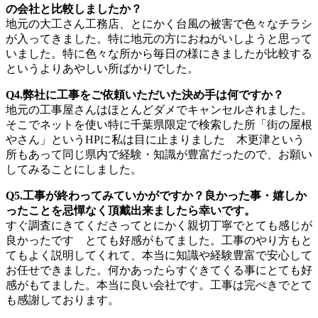
の会社と比較しましたか？
地元の大工さん工務店、とにかく台風の被害で色々なチラシ
が入ってきました。特に地元の方におねがいしようと思って
いました。特に色々な所から毎日の様にきましたが比較する
というよりあやしい所ばかりでした。
Q4.弊社に工事をご依頼いただいた決め手は何ですか？
地元の工事屋さんはほとんどダメでキャンセルされました。
そこでネットを使い特に千葉県限定で検索した所「街の屋根
やさん」というHPに私は目に止まりました 木更津という
所もあって同じ県内で経験・知識が豊富だったので、お願い
してみることにしました。
Q5.工事が終わってみていかがですか？良かった事・嬉しか
ったことを忌憚なく頂戴出来ましたら幸いです。
すぐ調査にきてくださってとにかく親切丁寧でとても感じが
良かったです とても好感がもてました。工事のやり方もと
てもよく説明してくれて、本当に知識や経験豊富で安心して
お任せできました。何かあったらすぐきてくる事にとても好
感がもてました。本当に良い会社です。工事は完ぺきでとて
も感謝しております。