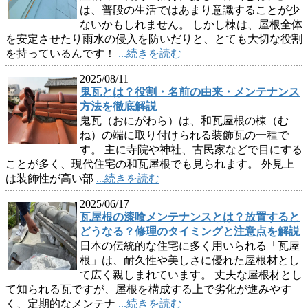
は、普段の生活ではあまり意識することが少
ないかもしれません。 しかし棟は、屋根全体
を安定させたり雨水の侵入を防いだりと、とても大切な役割
を持っているんです！
...続きを読む
2025/08/11
鬼瓦とは？役割・名前の由来・メンテナンス
方法を徹底解説
鬼瓦（おにがわら）は、和瓦屋根の棟（む
ね）の端に取り付けられる装飾瓦の一種で
す。 主に寺院や神社、古民家などで目にする
ことが多く、現代住宅の和瓦屋根でも見られます。 外見上
は装飾性が高い部
...続きを読む
2025/06/17
瓦屋根の漆喰メンテナンスとは？放置すると
どうなる？修理のタイミングと注意点を解説
日本の伝統的な住宅に多く用いられる「瓦屋
根」は、耐久性や美しさに優れた屋根材とし
て広く親しまれています。 丈夫な屋根材とし
て知られる瓦ですが、屋根を構成する上で劣化が進みやす
く、定期的なメンテナ
...続きを読む