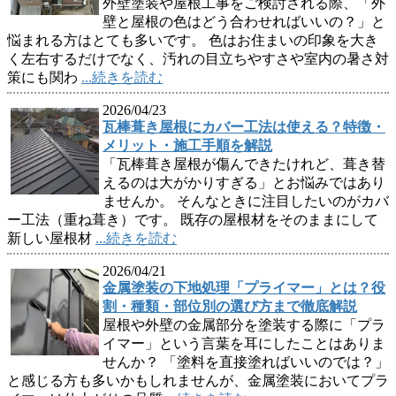
外壁塗装や屋根工事をご検討される際、「外
壁と屋根の色はどう合わせればいいの？」と
悩まれる方はとても多いです。 色はお住まいの印象を大き
く左右するだけでなく、汚れの目立ちやすさや室内の暑さ対
策にも関わ
...続きを読む
2026/04/23
瓦棒葺き屋根にカバー工法は使える？特徴・
メリット・施工手順を解説
「瓦棒葺き屋根が傷んできたけれど、葺き替
えるのは大がかりすぎる」とお悩みではあり
ませんか。 そんなときに注目したいのがカバ
ー工法（重ね葺き）です。 既存の屋根材をそのままにして
新しい屋根材
...続きを読む
2026/04/21
金属塗装の下地処理「プライマー」とは？役
割・種類・部位別の選び方まで徹底解説
屋根や外壁の金属部分を塗装する際に「プラ
イマー」という言葉を耳にしたことはありま
せんか？ 「塗料を直接塗ればいいのでは？」
と感じる方も多いかもしれませんが、金属塗装においてプラ