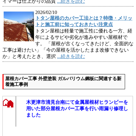
イマーは仕上がりの品質
...続きを読む
2026/02/10
トタン屋根のカバー工法とは？特徴・メリッ
トと施工前に知っておきたい注意点
トタン屋根は軽量で施工性に優れる一方、経
年によるサビや劣化が進みやすい屋根材で
す。 「屋根が古くなってきたけど、全面的な
工事は避けたい」「今の屋根を活かしたまま改修できない
か」と考えたとき、選択
...続きを読む
屋根カバー工事 外壁塗装 ガルバリウム鋼板に関連する新
着施工事例
木更津市清見台南にて金属屋根材ヒランビーを
用いた部分屋根カバー工事を行い雨漏り修理し
ました