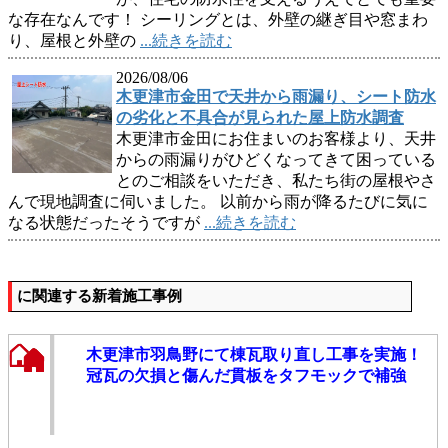
な存在なんです！ シーリングとは、外壁の継ぎ目や窓まわ
り、屋根と外壁の
...続きを読む
2026/08/06
木更津市金田で天井から雨漏り、シート防水
の劣化と不具合が見られた屋上防水調査
木更津市金田にお住まいのお客様より、天井
からの雨漏りがひどくなってきて困っている
とのご相談をいただき、私たち街の屋根やさ
んで現地調査に伺いました。 以前から雨が降るたびに気に
なる状態だったそうですが
...続きを読む
に関連する新着施工事例
木更津市羽鳥野にて棟瓦取り直し工事を実施！
冠瓦の欠損と傷んだ貫板をタフモックで補強