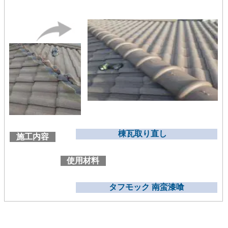
棟瓦取り直し
施工内容
使用材料
タフモック 南蛮漆喰