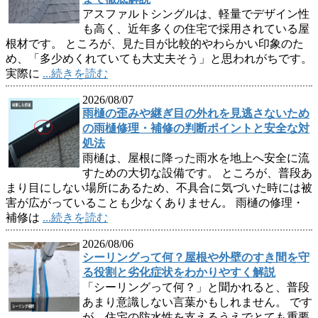
アスファルトシングルは、軽量でデザイン性
も高く、近年多くの住宅で採用されている屋
根材です。 ところが、見た目が比較的やわらかい印象のた
め、「多少めくれていても大丈夫そう」と思われがちです。
実際に
...続きを読む
2026/08/07
雨樋の歪みや継ぎ目の外れを見逃さないため
の雨樋修理・補修の判断ポイントと安全な対
処法
雨樋は、屋根に降った雨水を地上へ安全に流
すための大切な設備です。 ところが、普段あ
まり目にしない場所にあるため、不具合に気づいた時には被
害が広がっていることも少なくありません。 雨樋の修理・
補修は
...続きを読む
2026/08/06
シーリングって何？屋根や外壁のすき間を守
る役割と劣化症状をわかりやすく解説
「シーリングって何？」と聞かれると、普段
あまり意識しない言葉かもしれません。 です
が、住宅の防水性を支えるうえでとても重要