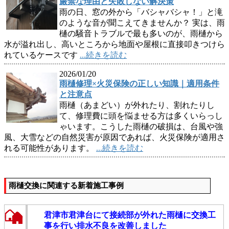
厳禁な理由と失敗しない解決策
雨の日、窓の外から「バシャバシャ！」と滝
のような音が聞こえてきませんか？ 実は、雨
樋の騒音トラブルで最も多いのが、雨樋から
水が溢れ出し、高いところから地面や屋根に直接叩きつけら
れているケースです
...続きを読む
2026/01/20
雨樋修理×火災保険の正しい知識｜適用条件
と注意点
雨樋（あまどい）が外れたり、割れたりし
て、修理費に頭を悩ませる方は多くいらっし
ゃいます。こうした雨樋の破損は、台風や強
風、大雪などの自然災害が原因であれば、火災保険が適用さ
れる可能性があります。
...続きを読む
雨樋交換に関連する新着施工事例
君津市君津台にて接続部が外れた雨樋に交換工
事を行い排水不良を改善しました