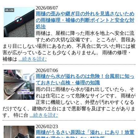
2026/08/07
雨樋の歪みや継ぎ目の外れを見逃さないため
の雨樋修理・補修の判断ポイントと安全な対
処法
雨樋は、屋根に降った雨水を地上へ安全に流
すための大切な設備です。 ところが、普段あ
まり目にしない場所にあるため、不具合に気づいた時には被
害が広がっていることも少なくありません。 雨樋の修理・
補修は
...続きを読む
2026/07/06
雨樋から水が溢れるのは危険！台風前に知っ
ておきたい点検・修理の知識
雨の日に雨樋から水が溢れ出していたら、そ
れは住宅にとって危険なサインです。 雨樋が
正常に機能しないと、外壁が汚れやすくなる
だけでなく、建物の土台にまで悪影響を及ぼすことがありま
す。 特に台
...続きを読む
2026/02/23
雨樋がうるさい原因は「溢れ」にあり！放置