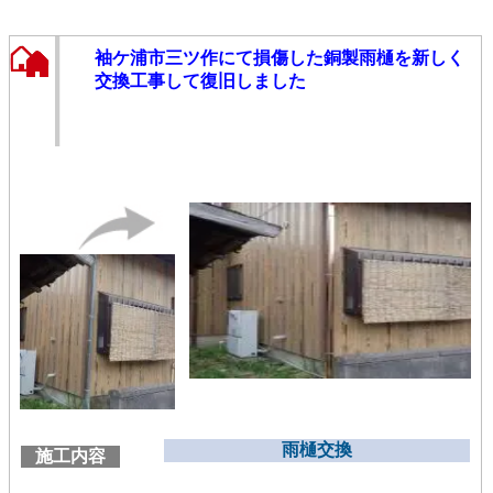
袖ケ浦市三ツ作にて損傷した銅製雨樋を新しく
交換工事して復旧しました
雨樋交換
施工内容