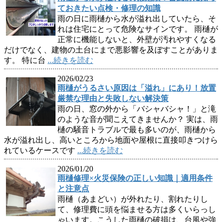
ておきたい点検・修理の知識
雨の日に雨樋から水が溢れ出していたら、そ
れは住宅にとって危険なサインです。 雨樋が
正常に機能しないと、外壁が汚れやすくなる
だけでなく、建物の土台にまで悪影響を及ぼすことがありま
す。 特に台
...続きを読む
2026/02/23
雨樋がうるさい原因は「溢れ」にあり！放置
厳禁な理由と失敗しない解決策
雨の日、窓の外から「バシャバシャ！」と滝
のような音が聞こえてきませんか？ 実は、雨
樋の騒音トラブルで最も多いのが、雨樋から
水が溢れ出し、高いところから地面や屋根に直接叩きつけら
れているケースです
...続きを読む
2026/01/20
雨樋修理×火災保険の正しい知識｜適用条件
と注意点
雨樋（あまどい）が外れたり、割れたりし
て、修理費に頭を悩ませる方は多くいらっし
ゃいます。こうした雨樋の破損は、台風や強