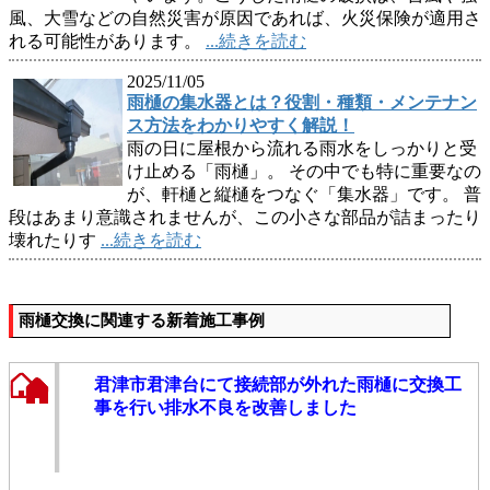
風、大雪などの自然災害が原因であれば、火災保険が適用さ
れる可能性があります。
...続きを読む
2025/11/05
雨樋の集水器とは？役割・種類・メンテナン
ス方法をわかりやすく解説！
雨の日に屋根から流れる雨水をしっかりと受
け止める「雨樋」。 その中でも特に重要なの
が、軒樋と縦樋をつなぐ「集水器」です。 普
段はあまり意識されませんが、この小さな部品が詰まったり
壊れたりす
...続きを読む
雨樋交換に関連する新着施工事例
君津市君津台にて接続部が外れた雨樋に交換工
事を行い排水不良を改善しました