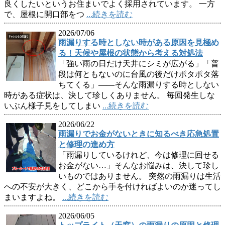
良くしたいというお住まいでよく採用されています。 一方
で、屋根に開口部をつ
...続きを読む
2026/07/06
雨漏りする時としない時がある原因を見極め
る！天候や屋根の状態から考える対処法
「強い雨の日だけ天井にシミが広がる」「普
段は何ともないのに台風の後だけポタポタ落
ちてくる」――そんな雨漏りする時としない
時がある症状は、決して珍しくありません。 毎回発生しな
いぶん様子見をしてしまい
...続きを読む
2026/06/22
雨漏りでお金がないときに知るべき応急処置
と修理の進め方
「雨漏りしているけれど、今は修理に回せる
お金がない…」そんなお悩みは、決して珍し
いものではありません。 突然の雨漏りは生活
への不安が大きく、どこから手を付ければよいのか迷ってし
まいますよね。
...続きを読む
2026/06/05