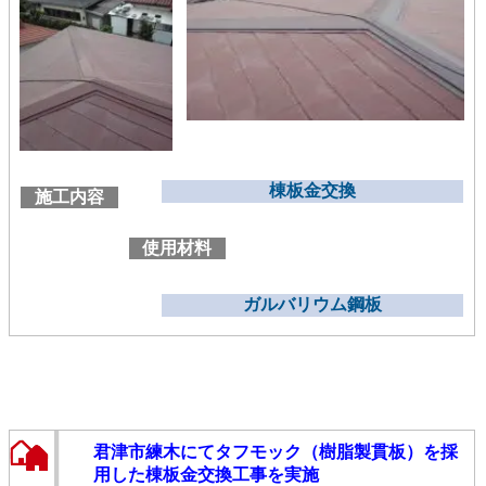
棟板金交換
施工内容
使用材料
ガルバリウム鋼板
君津市練木にてタフモック（樹脂製貫板）を採
用した棟板金交換工事を実施