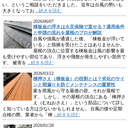
い、というご相談をいただきました。 近年は台風の勢いも
大きくなってお
...続きを読む
2026/06/07
棟板金の浮きは火災保険で直せる？適用条件
と申請の流れを屋根のプロが解説
台風や強風が通過した後、「棟板金が浮いて
いる」と指摘を受けたことはありませんか。
屋根の頂点に位置する棟板金は風の影響を最
も受けやすい部位であり、浮きや飛散が発生しやすい箇所で
す。 被害を
...続きを読む
2026/03/22
棟押さえ（棟板金）の役割とは？劣化のサイ
ンと雨漏りを防ぐメンテナンスの重要性
家を雨風から守る最後の砦、それが屋根で
す。 しかし、その屋根の頂点にある「棟押さ
え（むねおさえ）」という部品について詳し
く知っている方は少ないかもしれません。 台風の後や定期
点検の際、業者から「棟
...続きを読む
2026/01/28