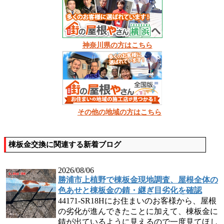
神奈川県の方はこちら
その他の地域の方はこちら
棟板金交換に関連する新着ブログ
2026/08/06
勝浦市上植野で棟板金現地調査、屋根全体の
色あせと棟板金の錆・継ぎ目劣化を確認
44171-SR18Hにお住まいのお客様から、屋根
の劣化が進んできたことに加えて、棟板金に
錆が出ているように見えるので一度見てほし