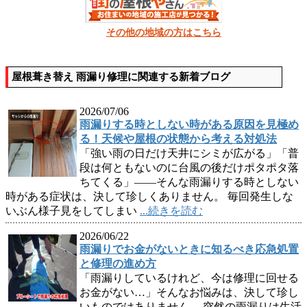
その他の地域の方はこちら
屋根葺き替え 雨漏り修理に関連する新着ブログ
2026/07/06
雨漏りする時としない時がある原因を見極め
る！天候や屋根の状態から考える対処法
「強い雨の日だけ天井にシミが広がる」「普
段は何ともないのに台風の後だけポタポタ落
ちてくる」――そんな雨漏りする時としない
時がある症状は、決して珍しくありません。 毎回発生しな
いぶん様子見をしてしまい
...続きを読む
2026/06/22
雨漏りでお金がないときに知るべき応急処置
と修理の進め方
「雨漏りしているけれど、今は修理に回せる
お金がない…」そんなお悩みは、決して珍し
いものではありません。 突然の雨漏りは生活