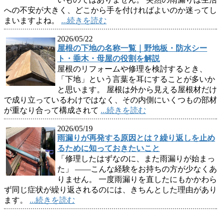
への不安が大きく、どこから手を付ければよいのか迷ってし
まいますよね。
...続きを読む
2026/05/22
屋根の下地の名称一覧｜野地板・防水シー
ト・垂木・母屋の役割を解説
屋根のリフォームや修理を検討するとき、
「下地」という言葉を耳にすることが多いか
と思います。 屋根は外から見える屋根材だけ
で成り立っているわけではなく、その内側にいくつもの部材
が重なり合って構成されて
...続きを読む
2026/05/19
雨漏りが再発する原因とは？繰り返しを止め
るために知っておきたいこと
「修理したはずなのに、また雨漏りが始まっ
た」 ——こんな経験をお持ちの方が少なくあ
りません。 一度雨漏りを直したにもかかわら
ず同じ症状が繰り返されるのには、きちんとした理由があり
ます。
...続きを読む