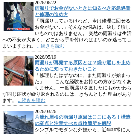
2026/06/22
雨漏りでお金がないときに知るべき応急処置
と修理の進め方
「雨漏りしているけれど、今は修理に回せる
お金がない…」そんなお悩みは、決して珍し
いものではありません。 突然の雨漏りは生活
への不安が大きく、どこから手を付ければよいのか迷ってし
まいますよね。
...続きを読む
2026/05/19
雨漏りが再発する原因とは？繰り返しを止め
るために知っておきたいこと
「修理したはずなのに、また雨漏りが始まっ
た」 ——こんな経験をお持ちの方が少なくあ
りません。 一度雨漏りを直したにもかかわら
ず同じ症状が繰り返されるのには、きちんとした理由があり
ます。
...続きを読む
2026/03/26
片流れ屋根の雨漏り原因はここにある！構造
の弱点と注意すべき点検箇所を解説
シンプルでモダンな外観から、近年非常に人