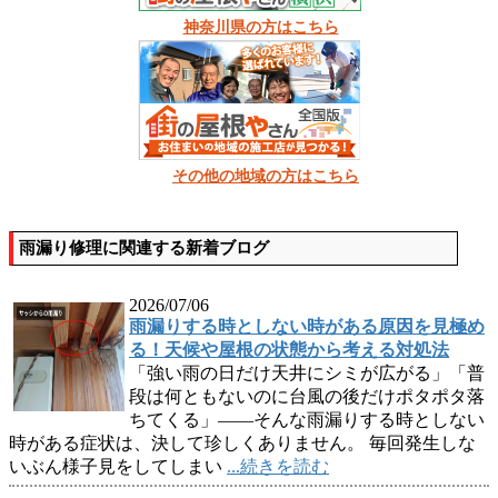
神奈川県の方はこちら
その他の地域の方はこちら
雨漏り修理に関連する新着ブログ
2026/07/06
雨漏りする時としない時がある原因を見極め
る！天候や屋根の状態から考える対処法
「強い雨の日だけ天井にシミが広がる」「普
段は何ともないのに台風の後だけポタポタ落
ちてくる」――そんな雨漏りする時としない
時がある症状は、決して珍しくありません。 毎回発生しな
いぶん様子見をしてしまい
...続きを読む