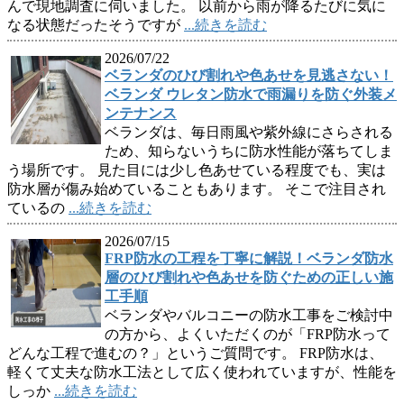
んで現地調査に伺いました。 以前から雨が降るたびに気に
なる状態だったそうですが
...続きを読む
2026/07/22
ベランダのひび割れや色あせを見逃さない！
ベランダ ウレタン防水で雨漏りを防ぐ外装メ
ンテナンス
ベランダは、毎日雨風や紫外線にさらされる
ため、知らないうちに防水性能が落ちてしま
う場所です。 見た目には少し色あせている程度でも、実は
防水層が傷み始めていることもあります。 そこで注目され
ているの
...続きを読む
2026/07/15
FRP防水の工程を丁寧に解説！ベランダ防水
層のひび割れや色あせを防ぐための正しい施
工手順
ベランダやバルコニーの防水工事をご検討中
の方から、よくいただくのが「FRP防水って
どんな工程で進むの？」というご質問です。 FRP防水は、
軽くて丈夫な防水工法として広く使われていますが、性能を
しっか
...続きを読む