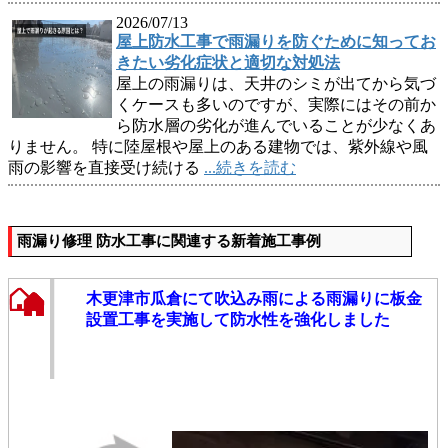
2026/07/13
屋上防水工事で雨漏りを防ぐために知ってお
きたい劣化症状と適切な対処法
屋上の雨漏りは、天井のシミが出てから気づ
くケースも多いのですが、実際にはその前か
ら防水層の劣化が進んでいることが少なくあ
りません。 特に陸屋根や屋上のある建物では、紫外線や風
雨の影響を直接受け続ける
...続きを読む
雨漏り修理 防水工事に関連する新着施工事例
木更津市瓜倉にて吹込み雨による雨漏りに板金
設置工事を実施して防水性を強化しました