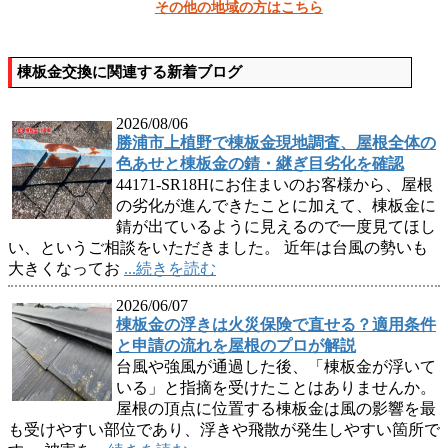
その他の地域の方はこちら
棟板金交換に関連する新着ブログ
2026/08/06
勝浦市上植野で棟板金現地調査、屋根全体の
色あせと棟板金の錆・継ぎ目劣化を確認
44171-SR18Hにお住まいのお客様から、屋根
の劣化が進んできたことに加えて、棟板金に
錆が出ているように見えるので一度見てほし
い、というご相談をいただきました。 近年は台風の勢いも
大きくなってお
...続きを読む
2026/06/07
棟板金の浮きは火災保険で直せる？適用条件
と申請の流れを屋根のプロが解説
台風や強風が通過した後、「棟板金が浮いて
いる」と指摘を受けたことはありませんか。
屋根の頂点に位置する棟板金は風の影響を最
も受けやすい部位であり、浮きや飛散が発生しやすい箇所で