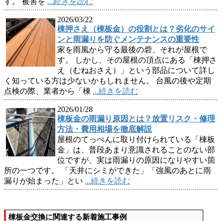
す。 被害を
...続きを読む
2026/03/22
棟押さえ（棟板金）の役割とは？劣化のサイ
ンと雨漏りを防ぐメンテナンスの重要性
家を雨風から守る最後の砦、それが屋根で
す。 しかし、その屋根の頂点にある「棟押さ
え（むねおさえ）」という部品について詳し
く知っている方は少ないかもしれません。 台風の後や定期
点検の際、業者から「棟
...続きを読む
2026/01/28
棟板金の雨漏り原因とは？放置リスク・修理
方法・費用相場を徹底解説
屋根のてっぺんに取り付けられている「棟板
金」は、普段あまり意識されることのない部
位ですが、実は雨漏りの原因になりやすい箇
所の一つです。 「天井にシミができた」「強風のあとに雨
漏りが始まった」とい
...続きを読む
棟板金交換に関連する新着施工事例