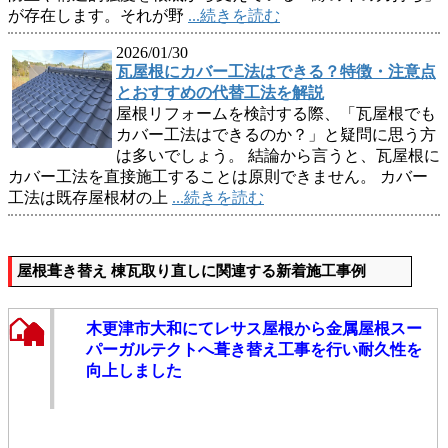
が存在します。それが野
...続きを読む
2026/01/30
瓦屋根にカバー工法はできる？特徴・注意点
とおすすめの代替工法を解説
屋根リフォームを検討する際、「瓦屋根でも
カバー工法はできるのか？」と疑問に思う方
は多いでしょう。 結論から言うと、瓦屋根に
カバー工法を直接施工することは原則できません。 カバー
工法は既存屋根材の上
...続きを読む
屋根葺き替え 棟瓦取り直しに関連する新着施工事例
木更津市大和にてレサス屋根から金属屋根スー
パーガルテクトへ葺き替え工事を行い耐久性を
向上しました