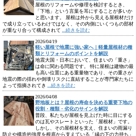
屋根のリフォームや修理を検討するとき、
「下地」という言葉を耳にすることが多いか
と思います。 屋根は外から見える屋根材だけ
で成り立っているわけではなく、その内側にいくつもの部材
が重なり合って構成されて
...続きを読む
2026/04/19
軽い屋根で地震に強い家へ｜軽量屋根材の種
類とリフォームのポイントを解説
地震大国・日本において、住まいの「重さ」
は命に関わる問題です。 特に屋根は建物の最
も高い位置にある重量物であり、その重さが
地震の際の揺れや倒壊リスクに直結することが専門家たちに
よって指摘されてき
...続きを読む
2026/04/08
野地板とは？屋根の寿命を決める重要下地の
役割・種類・劣化のサインを解説
普段、私たちが屋根を見上げた時に目にする
のは瓦やスレートといった「屋根材」です。
しかし、その屋根材を支え、住まいの雨漏り
防止や構造的強度を根底から支えている「縁の下の力持ち」