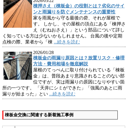
2026/03/22
棟押さえ（棟板金）の役割とは？劣化のサイ
ンと雨漏りを防ぐメンテナンスの重要性
家を雨風から守る最後の砦、それが屋根で
す。 しかし、その屋根の頂点にある「棟押さ
え（むねおさえ）」という部品について詳し
く知っている方は少ないかもしれません。 台風の後や定期
点検の際、業者から「棟
...続きを読む
2026/01/28
棟板金の雨漏り原因とは？放置リスク・修理
方法・費用相場を徹底解説
屋根のてっぺんに取り付けられている「棟板
金」は、普段あまり意識されることのない部
位ですが、実は雨漏りの原因になりやすい箇
所の一つです。 「天井にシミができた」「強風のあとに雨
漏りが始まった」とい
...続きを読む
棟板金交換に関連する新着施工事例