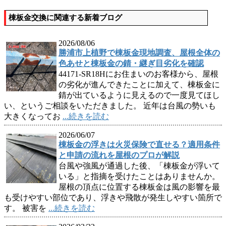
棟板金交換に関連する新着ブログ
2026/08/06
勝浦市上植野で棟板金現地調査、屋根全体の
色あせと棟板金の錆・継ぎ目劣化を確認
44171-SR18Hにお住まいのお客様から、屋根
の劣化が進んできたことに加えて、棟板金に
錆が出ているように見えるので一度見てほし
い、というご相談をいただきました。 近年は台風の勢いも
大きくなってお
...続きを読む
2026/06/07
棟板金の浮きは火災保険で直せる？適用条件
と申請の流れを屋根のプロが解説
台風や強風が通過した後、「棟板金が浮いて
いる」と指摘を受けたことはありませんか。
屋根の頂点に位置する棟板金は風の影響を最
も受けやすい部位であり、浮きや飛散が発生しやすい箇所で
す。 被害を
...続きを読む