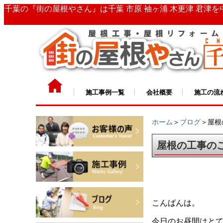
千葉の『街の屋根やさん』は千葉 市原 袖ヶ浦 木更津 君津
施工事例一覧
会社概要
施工の流
ホーム
＞
ブログ
＞屋根
屋根の工事の
こんばんは。
今日のお昼間はと