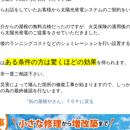
からお話をしていたお客様から太陽光発電システムのご契約を
紹介からの屋根の無料点検だったのですが、火災保険の適用後
から太陽光発電のご提案をさせていただきました。
置後のランニングコストなどのシュミレーションを行い設置す
。
ある条件の方は驚くほどの効果
ムは
を得られます。
是非一度ご相談下さい。
然災害によって痛んだ箇所の修復工事が始まりますので、しっ
時の為の最終確認を行ないます。
『街の屋根やさん』ＴＯＰに戻る