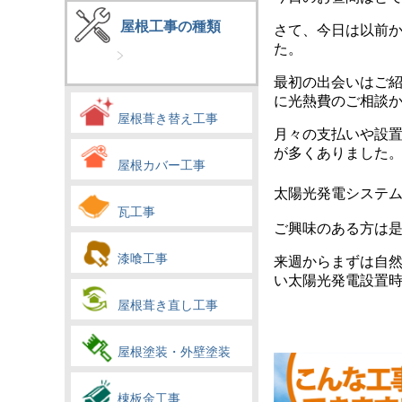
屋根工事の種類
さて、今日は以前
た。
最初の出会いはご
に光熱費のご相談
屋根葺き替え工事
月々の支払いや設
が多くありました
屋根カバー工事
太陽光発電システ
瓦工事
ご興味のある方は
漆喰工事
来週からまずは自
い太陽光発電設置
屋根葺き直し工事
屋根塗装・外壁塗装
棟板金工事