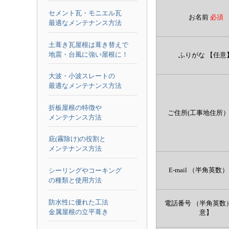
セメント瓦・モニエル瓦
お名前
必須
最適なメンテナンス方法
土葺き瓦屋根は葺き替えで
地震・台風に強い屋根に！
ふりがな
【任意
大波・小波スレートの
最適なメンテナンス方法
折板屋根の特徴や
ご住所(工事地住所
メンテナンス方法
庇(霧除け)の役割と
メンテナンス方法
E-mail （半角英数）
シーリングやコーキング
の種類と使用方法
防水性に優れた工法
電話番号 （半角英数
金属屋根の立平葺き
意】