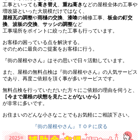
工事といっても
葺き替え
、
重ね葺き
などの屋根全体の工事や
増改築といった大規模だけではなく、
屋根瓦の調整
や
雨樋の交換
、
漆喰
の補修工事、
板金の釘交
換
、
波板の交換
、
サッシの調整
など
工事場所をポイントに絞った工事も行っています。
お客様の困っている点を解決する。
そのために最良のご提案をお客様に行う。
『街の屋根やさん』はその思いで日々活動しています。
また、屋根の無料点検は『街の屋根やさん』の人気サービス
であり、再度ご依頼を頂く事が多いサービスです。
無料点検を行っていただいた方々にご依頼の理由を伺うと、
【
今まで屋根の状態を見たことがないから
】
が非常に多いです。
お住まいのどんな小さなことでもお気軽にご相談下さい。
『街の屋根やさん』ＴＯＰに戻る