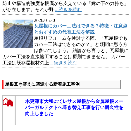
防止や構造的強度を根底から支えている「縁の下の力持ち」
が存在します。それが野
...続きを読む
2026/01/30
瓦屋根にカバー工法はできる？特徴・注意点
とおすすめの代替工法を解説
屋根リフォームを検討する際、「瓦屋根でも
カバー工法はできるのか？」と疑問に思う方
は多いでしょう。 結論から言うと、瓦屋根に
カバー工法を直接施工することは原則できません。 カバー
工法は既存屋根材の上
...続きを読む
屋根葺き替えに関連する新着施工事例
木更津市大和にてレサス屋根から金属屋根スー
パーガルテクトへ葺き替え工事を行い耐久性を
向上しました