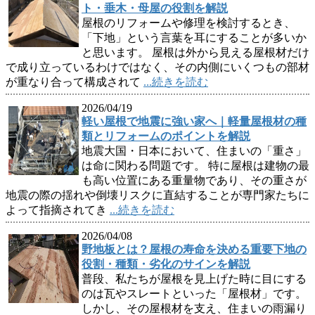
ト・垂木・母屋の役割を解説
屋根のリフォームや修理を検討するとき、
「下地」という言葉を耳にすることが多いか
と思います。 屋根は外から見える屋根材だけ
で成り立っているわけではなく、その内側にいくつもの部材
が重なり合って構成されて
...続きを読む
2026/04/19
軽い屋根で地震に強い家へ｜軽量屋根材の種
類とリフォームのポイントを解説
地震大国・日本において、住まいの「重さ」
は命に関わる問題です。 特に屋根は建物の最
も高い位置にある重量物であり、その重さが
地震の際の揺れや倒壊リスクに直結することが専門家たちに
よって指摘されてき
...続きを読む
2026/04/08
野地板とは？屋根の寿命を決める重要下地の
役割・種類・劣化のサインを解説
普段、私たちが屋根を見上げた時に目にする
のは瓦やスレートといった「屋根材」です。
しかし、その屋根材を支え、住まいの雨漏り