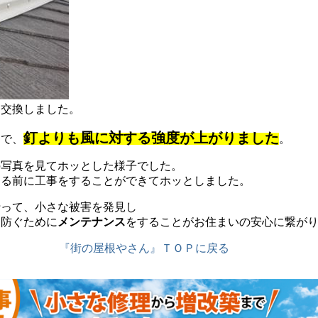
に交換しました。
釘よりも風に対する強度が上がりました
とで、
。
の写真を見てホッとした様子でした。
なる前に工事をすることができてホッとしました。
行って、小さな被害を発見し
に防ぐために
メンテナンス
をすることがお住まいの安心に繋が
『街の屋根やさん』ＴＯＰに戻る