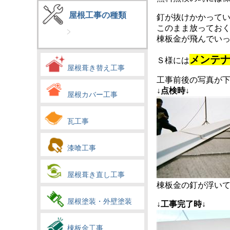
屋根工事の種類
釘が抜けかかって
このまま放ってお
棟板金が飛んでい
メンテ
Ｓ様には
屋根葺き替え工事
工事前後の写真が
↓点検時↓
屋根カバー工事
瓦工事
漆喰工事
屋根葺き直し工事
棟板金の釘が浮い
屋根塗装・外壁塗装
↓工事完了時
↓
棟板金工事