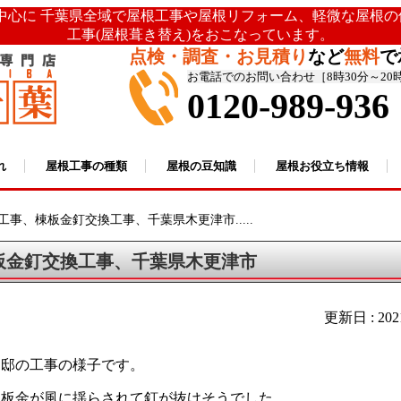
を中心に 千葉県全域で屋根工事や屋根リフォーム、軽微な屋根
工事(屋根葺き替え)をおこなっています。
点検・調査・お見積り
など
無料
で
お電話でのお問い合わせ［8時30分～20
0120-989-936
れ
屋根工事の種類
屋根の豆知識
屋根お役立ち情報
工事、棟板金釘交換工事、千葉県木更津市.....
板金釘交換工事、千葉県木更津市
更新日 : 20
Ｓ邸の工事の様子です。
棟板金が風に揺らされて釘が抜けそうでした。