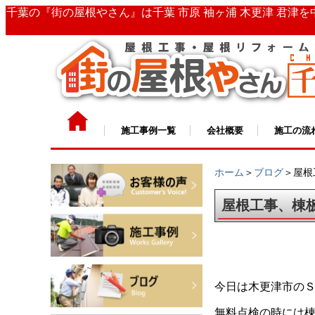
千葉の『街の屋根やさん』は千葉 市原 袖ヶ浦 木更津 君津
施工事例一覧
会社概要
施工の流
ホーム
＞
ブログ
＞屋根
屋根工事、棟
今日は木更津市の
無料点検の時には