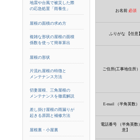
地震や台風で被災した際
の応急処置「雨養生」
お名前
必須
屋根の面積の求め方
ふりがな
【任意
複雑な形状の屋根の面積
係数を使って簡単算出
屋根の形状
ご住所(工事地住所
片流れ屋根の特徴と
メンテナンス方法
切妻屋根、三角屋根の
メンテナンスを徹底解説
E-mail （半角英数）
差し掛け屋根の雨漏りが
起きる原因と補修方法
電話番号 （半角英数
屋根裏・小屋裏
意】