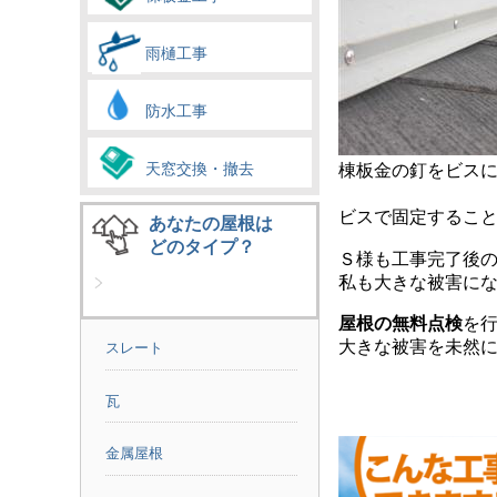
雨樋工事
防水工事
天窓交換・撤去
棟板金の釘をビス
ビスで固定するこ
あなたの屋根は
どのタイプ？
Ｓ様も工事完了後
私も大きな被害に
屋根の無料点検
を
大きな被害を未然
スレート
瓦
金属屋根