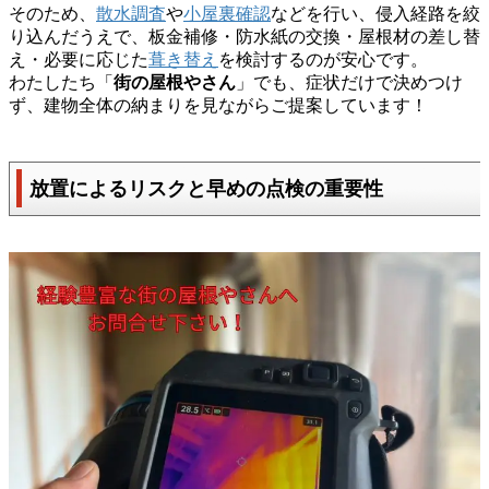
そのため、
散水調査
や
小屋裏確認
などを行い、侵入経路を絞
り込んだうえで、板金補修・防水紙の交換・屋根材の差し替
え・必要に応じた
葺き替え
を検討するのが安心です。
わたしたち「
街の屋根やさん
」でも、症状だけで決めつけ
ず、建物全体の納まりを見ながらご提案しています！
放置によるリスクと早めの点検の重要性