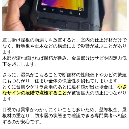
差し掛け屋根の雨漏りを放置すると、室内の仕上げ材だけで
なく、野地板や垂木などの構造にまで影響が及ぶことがあり
ます。
木部が濡れ続ければ腐朽が進み、金属部分はサビや固定力低
下を起こします。
さらに、湿気がこもることで断熱材の性能低下やカビの繁殖
にもつながり、住まい全体の快適性を損ねてしまいます。
とくに台風やゲリラ豪雨のあとに違和感が出た場合は、
小さ
なサインの段階で点検すること
が被害拡大の防止につながり
ます。
目視では異常がわかりにくいことも多いため、壁際板金、屋
根材の重なり、防水層の状態まで確認できる専門業者へ相談
するのが安心です。