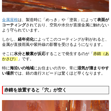
金属屋根
は、製造時に「めっき」や「塗装」によって
表面が
コーティング
されており、空気や水分が直接金属に触れない
よう守られています。
しかし、
経年劣化
によってこのコーティングが剥がれると、
金属が直接雨風や紫外線の影響を受けるようになります。
そこに
水分と酸素が反応
することで発生するのが「
赤錆（あ
かさび）
」です。
特に
海沿いの地域
にお住まいの方や、常に
湿気が溜まりやす
い場所
では、錆の進行スピードは驚くほど早くなります。
赤錆を放置すると「穴」が空く