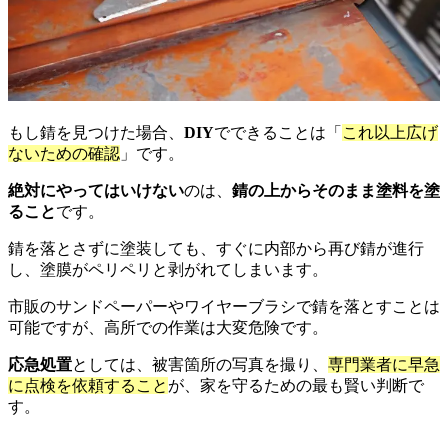
もし錆を見つけた場合、
DIY
でできることは「
これ以上広げ
ないための確認
」です。
絶対にやってはいけない
のは、
錆の上からそのまま塗料を塗
ること
です。
錆を落とさずに塗装しても、すぐに内部から再び錆が進行
し、塗膜がペリペリと剥がれてしまいます。
市販のサンドペーパーやワイヤーブラシで錆を落とすことは
可能ですが、高所での作業は大変危険です。
応急処置
としては、被害箇所の写真を撮り、
専門業者に早急
に点検を依頼すること
が、家を守るための最も賢い判断で
す。