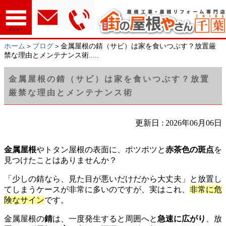
メニュー
ホーム
＞
ブログ
＞金属屋根の錆（サビ）は家を食いつぶす？放置厳
禁な理由とメンテナンス術.....
金属屋根の錆（サビ）は家を食いつぶす？放置
厳禁な理由とメンテナンス術
更新日 : 2026年06月06日
金属屋根
やトタン屋根の表面に、ポツポツと
赤茶色の斑点
を
見つけたことはありませんか？
「少しの錆なら、見た目が悪いだけだから大丈夫」と放置し
てしまうケースが非常に多いのですが、実はこれ、
非常に危
険なサイン
です。
金属屋根の
錆
は、一度発生すると周囲へと
急速に広がり
、放