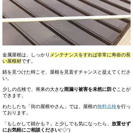
金属屋根は、しっかり
メンテナンスをすれば非常に寿命の長
い屋根材
です。
錆を見つけた時こそ、屋根を見直すチャンスと捉えてくださ
い。
少しの点検で、将来の大きな
雨漏り被害を未然に防ぐ
ことが
できます。
わたしたち「街の屋根やさん」では、屋根の
無料点検
を行っ
ております。
「もしかして錆かも？」と少しでも気になったら、
放置せず
にお気軽にご相談ください
(‘◇’)ゞ