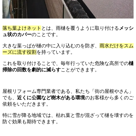
落ち葉よけネット
とは、雨樋を覆うように取り付ける
メッシ
ュ状のカバー
のことです。
大きな葉っぱが樋の中に入り込むのを防ぎ、
雨水だけをスム
ーズに流す役割
を持っています。
これを取り付けることで、毎年行っていた危険な高所での
樋
掃除の回数を劇的に減らす
ことができます。
屋根リフォーム専門業者である、私たち「街の屋根やさん」
でも、
近くに公園など樹木がある環境
のお客様から多くのご
依頼をいただきます。
特に雪が降る地域では、枯れ葉と雪が混ざって樋を壊すのを
防ぐ効果も期待できます。