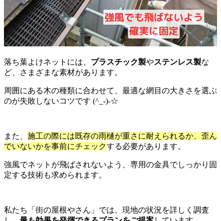
落ち葉よけネットには、
プラスチック製
や
ステンレス製
な
ど、さまざまな素材があります。
周囲にある木の種類に合わせて、最適な網目の大きさを選ぶ
のが失敗しないコツです (^_-)-☆
また、
施工の際には既存の雨樋が重さに耐えられるか、歪ん
でいないかを事前にチェック
する必要があります。
強風でネットが飛ばされないよう、専用の金具でしっかり固
定する技術も求められます。
私たち「街の屋根やさん」では、現地の状況を詳しく調査
し、
最も効果を発揮できるプランをご提案
しています。