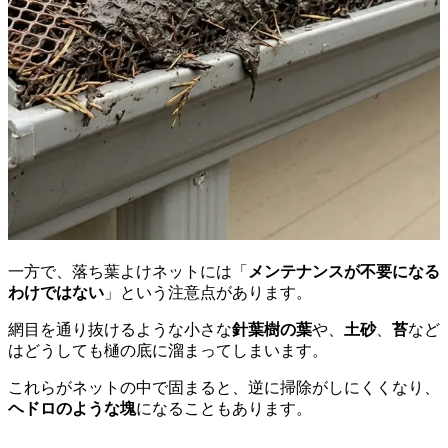
一方で、落ち葉よけネットには「
メンテナンスが不要になる
わけではない
」という注意点があります。
網目を通り抜けるような小さな
針葉樹の葉
や、
土砂
、
苔
など
はどうしても樋の底に溜まってしまいます。
これらがネットの中で固まると、逆に掃除がしにくくなり、
ヘドロのような塊
になることもあります。