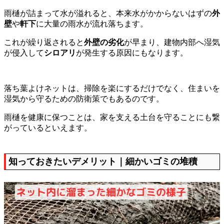
雨樋が詰まって水が溢れると、本来水がかからないはずの
外
壁
や
軒下
に大量の雨水が流れ落ちます。
これが繰り返されると
外壁の劣化
が早まり、建物内部へ湿気
が侵入して
シロアリ
が発生する原因にもなります。
落ち葉よけネットは、掃除を楽にするだけでなく、住まいを
湿気から守るための防衛策でもあるのです。
雨樋を健康に保つことは、家を支える土台を守ることにも繋
がっているといえます。
知っておきたいデメリット｜細かいゴミの堆積