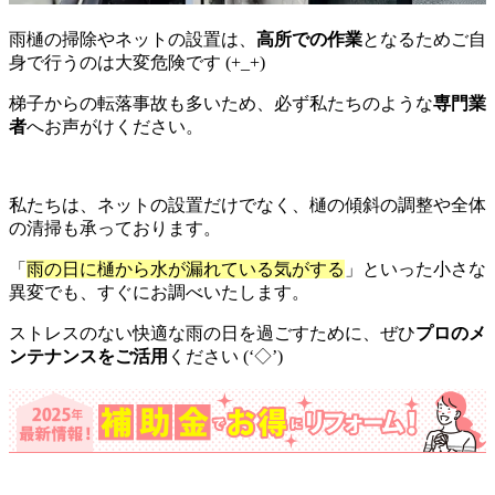
雨樋の掃除やネットの設置は、
高所での作業
となるためご自
身で行うのは大変危険です (+_+)
梯子からの転落事故も多いため、必ず私たちのような
専門業
者
へお声がけください。
私たちは、ネットの設置だけでなく、樋の傾斜の調整や全体
の清掃も承っております。
「
雨の日に樋から水が漏れている気がする
」といった小さな
異変でも、すぐにお調べいたします。
ストレスのない快適な雨の日を過ごすために、ぜひ
プロのメ
ンテナンスをご活用
ください (‘◇’)ゞ