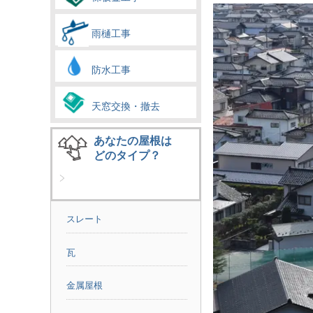
雨樋工事
防水工事
天窓交換・撤去
あなたの屋根は
どのタイプ？
スレート
瓦
金属屋根