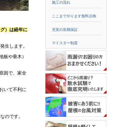
施工の流れ
ここまでやります無料点検
ング）は経年に
充実の長期保証
マイスター制度
が発生します。
地板や垂木）
原因で、家全
おいて不利に
質なのです。