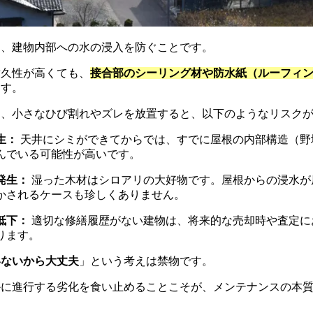
は、建物内部への水の浸入を防ぐことです。
耐久性が高くても、
接合部のシーリング材や防水紙（ルーフィ
ます。
り、小さなひび割れやズレを放置すると、以下のようなリスク
生：
天井にシミができてからでは、すでに屋根の内部構造（野
んでいる可能性が高いです。
発生：
湿った木材はシロアリの大好物です。屋根からの浸水が
かされるケースも珍しくありません。
低下：
適切な修繕履歴がない建物は、将来的な売却時や査定に
ります。
いないから大丈夫
」という考えは禁物です。
かに進行する劣化を食い止めることこそが、メンテナンスの本