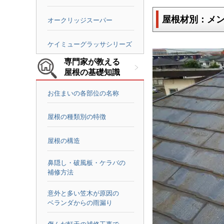
屋根材別：メ
オークリッジスーパー
ケイミューグラッサシリーズ
専門家が教える
屋根の基礎知識
お住まいの各部位の名称
屋根の種類別の特徴
屋根の構造
鼻隠し・破風板・ケラバの
補修方法
意外と多い笠木が原因の
ベランダからの雨漏り