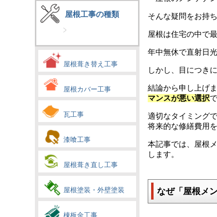
屋根工事の種類
そんな疑問をお持
屋根は住宅の中で
年中無休で直射日
屋根葺き替え工事
しかし、目につき
結論から申し上げ
屋根カバー工事
マンスが悪い選択
瓦工事
適切なタイミング
将来的な修繕費用
漆喰工事
本記事では、屋根
します。
屋根葺き直し工事
屋根塗装・外壁塗装
なぜ「屋根メ
棟板金工事