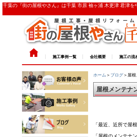
千葉の『街の屋根やさん』は千葉 市原 袖ヶ浦 木更津 君津
施工事例一覧
会社概要
施工の流
ホーム
＞
ブログ
＞屋根
屋根メンテナ
「最近、近所で屋
「屋根のメンテナ