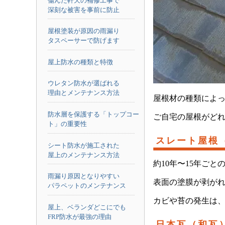
傷んだ軒天の補修工事で
深刻な被害を事前に防止
屋根塗装が原因の雨漏り
タスペーサーで防げます
屋上防水の種類と特徴
ウレタン防水が選ばれる
理由とメンテナンス方法
屋根材の種類によ
防水層を保護する「トップコー
ご自宅の屋根がど
ト」の重要性
スレート屋根
シート防水が施工された
屋上のメンテナンス方法
約10年〜15年ご
雨漏り原因となりやすい
表面の塗膜が剥が
パラペットのメンテナンス
カビや苔の発生は
屋上、ベランダどこにでも
FRP防水が最強の理由
日本瓦（和瓦