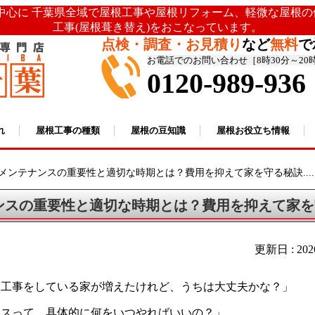
を中心に 千葉県全域で屋根工事や屋根リフォーム、軽微な屋根
工事(屋根葺き替え)をおこなっています。
点検・調査・お見積り
など
無料
で
お電話でのお問い合わせ［8時30分～20
0120-989-936
れ
屋根工事の種類
屋根の豆知識
屋根お役立ち情報
メンテナンスの重要性と適切な時期とは？費用を抑えて家を守る秘訣....
ンスの重要性と適切な時期とは？費用を抑えて家を
更新日 : 20
根工事をしている家が増えたけれど、うちは大丈夫かな？」
ンスって、具体的に何をいつやればいいの？」