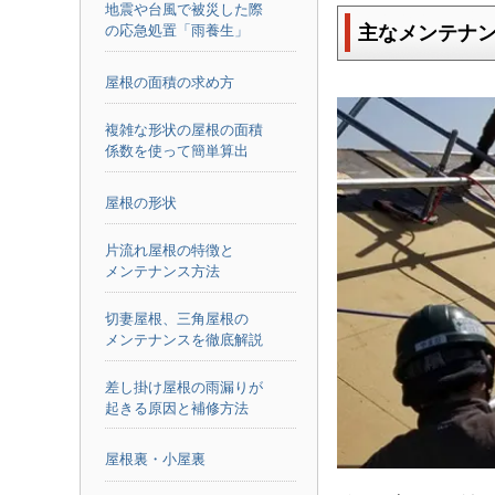
地震や台風で被災した際
主なメンテナ
の応急処置「雨養生」
屋根の面積の求め方
複雑な形状の屋根の面積
係数を使って簡単算出
屋根の形状
片流れ屋根の特徴と
メンテナンス方法
切妻屋根、三角屋根の
メンテナンスを徹底解説
差し掛け屋根の雨漏りが
起きる原因と補修方法
屋根裏・小屋裏