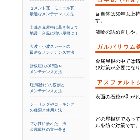
セメント瓦・モニエル瓦
瓦自体は50年以上
最適なメンテナンス方法
す。
土葺き瓦屋根は葺き替えで
漆喰の詰め直しや
地震・台風に強い屋根に！
ガルバリウム
大波・小波スレートの
最適なメンテナンス方法
金属屋根の中では錆
折板屋根の特徴や
び対策が必要にな
メンテナンス方法
アスファルト
庇(霧除け)の役割と
メンテナンス方法
表面の石粒が剥が
シーリングやコーキング
の種類と使用方法
どの屋根材であっ
防水性に優れた工法
ルを防ぐ対策です
金属屋根の立平葺き