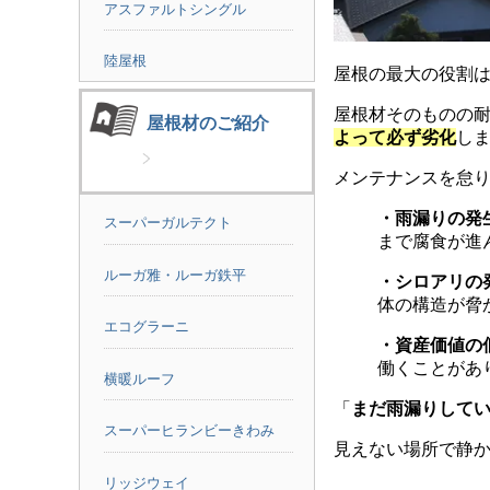
アスファルトシングル
陸屋根
屋根の最大の役割
屋根材そのものの
屋根材のご紹介
よって必ず劣化
し
メンテナンスを怠
・雨漏りの発
スーパーガルテクト
まで腐食が進
ルーガ雅・ルーガ鉄平
・シロアリの
体の構造が脅
エコグラーニ
・資産価値の
働くことがあ
横暖ルーフ
「
まだ雨漏りして
スーパーヒランビーきわみ
見えない場所で静
リッジウェイ