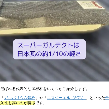
で選ばれる代表的な屋根材をいくつかご紹介します。
が「
ガルバリウム鋼板
」や「
エスジーエル（SGL）
」といった
金
耐久性も高いのが特徴
です。