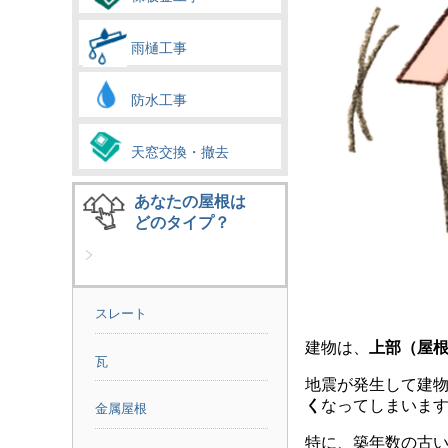
雨樋工事
防水工事
天窓交換・撤去
あなたの屋根は
どのタイプ？
スレート
建物は、
上部（屋
瓦
地震が発生して建
く
なってしまいま
金属屋根
特に、築年数の古