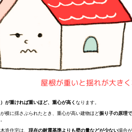
根）が重ければ重いほど、重心が高く
なります。
物が横に揺さぶられたとき、重心が高い建物ほど
振り子の原理
す。
い木造住宅は、
現在の耐震基準よりも壁の量などが少ない
場合