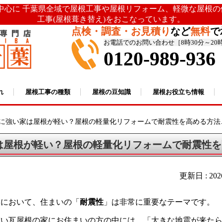
を中心に 千葉県全域で屋根工事や屋根リフォーム、軽微な屋根
工事(屋根葺き替え)をおこなっています。
点検・調査・お見積り
など
無料
で
お電話でのお問い合わせ［8時30分～20
0120-989-936
れ
屋根工事の種類
屋根の豆知識
屋根お役立ち情報
に強い家は屋根が軽い？屋根の軽量化リフォームで耐震性を高める方法...
は屋根が軽い？屋根の軽量化リフォームで耐震性を
更新日 : 20
本において、住まいの「
耐震性
」は非常に重要なテーマです。
重い瓦屋根の家にお住まいの方の中には、「大きな地震が来た