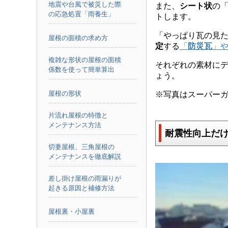
地震や台風で被災した際
また、
シート状
の
の応急処置「雨養生」
トします。
「やっぱり瓦の見
屋根の面積の求め方
定
する
「
防災瓦
」
複雑な形状の屋根の面積
それぞれの素材に
係数を使って簡単算出
ょう。
屋根の形状
※写真はスーパーガ
片流れ屋根の特徴と
メンテナンス方法
耐震性向上だ
切妻屋根、三角屋根の
メンテナンスを徹底解説
差し掛け屋根の雨漏りが
起きる原因と補修方法
屋根裏・小屋裏