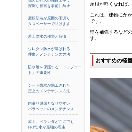
傷んだ軒天の補修工事で
屋根が軽くなれば
深刻な被害を事前に防止
これは、建物にか
屋根塗装が原因の雨漏り
です。
タスペーサーで防げます
壁を補強するなど
屋上防水の種類と特徴
す。
ウレタン防水が選ばれる
理由とメンテナンス方法
おすすめの軽
防水層を保護する「トップコー
ト」の重要性
シート防水が施工された
屋上のメンテナンス方法
雨漏り原因となりやすい
パラペットのメンテナンス
屋上、ベランダどこにでも
FRP防水が最強の理由