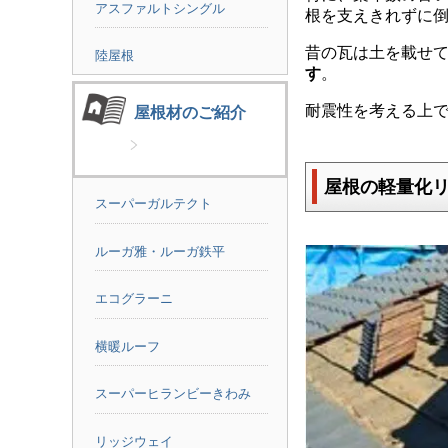
アスファルトシングル
根を支えきれずに
昔の瓦は土を載せ
陸屋根
す
。
耐震性を考える上
屋根材のご紹介
屋根の軽量化
スーパーガルテクト
ルーガ雅・ルーガ鉄平
エコグラーニ
横暖ルーフ
スーパーヒランビーきわみ
リッジウェイ