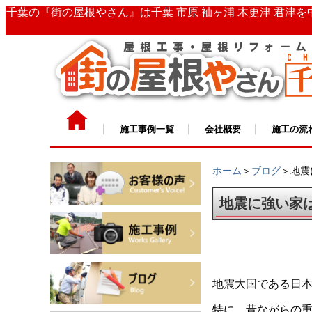
千葉の『街の屋根やさん』は千葉 市原 袖ヶ浦 木更津 君津
施工事例一覧
会社概要
施工の流
ホーム
＞
ブログ
＞地震
地震に強い家
地震大国である日
特に、昔ながらの