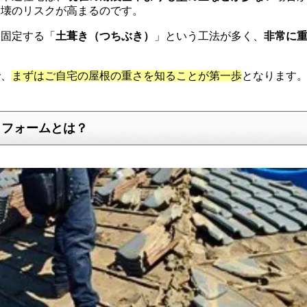
倒壊のリスクが高まるのです。
て固定する「
土葺き（つちぶき）
」という工法が多く、
非常に
で、
まずはご自宅の屋根の重さを知ることが第一歩
となります
リフォームとは？