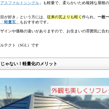
「
アスファルトシングル
」も軽量で、柔らかいため複雑な屋根
た目が好き」という方には、
従来の瓦よりも軽く
作られ、
一枚
や「
軽量瓦
」
もおすすめです。
デザインや価格の違いがありますので、お住まいの雰囲気に合
ルテクト（SGL）です
けじゃない！軽量化のメリット