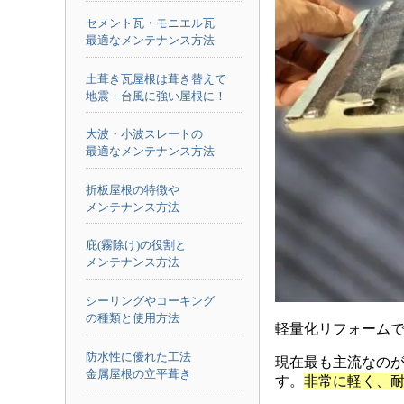
セメント瓦・モニエル瓦
最適なメンテナンス方法
土葺き瓦屋根は葺き替えで
地震・台風に強い屋根に！
大波・小波スレートの
最適なメンテナンス方法
折板屋根の特徴や
メンテナンス方法
庇(霧除け)の役割と
メンテナンス方法
シーリングやコーキング
の種類と使用方法
軽量化リフォーム
防水性に優れた工法
現在最も主流なの
金属屋根の立平葺き
す。
非常に軽く、