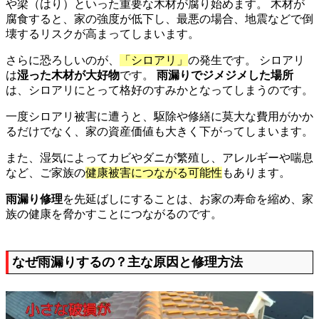
や梁（はり）といった重要な木材が腐り始めます。 木材が
腐食すると、家の強度が低下し、最悪の場合、地震などで倒
壊するリスクが高まってしまいます。
さらに恐ろしいのが、
「シロアリ」
の発生です。 シロアリ
は
湿った木材が大好物
です。
雨漏りでジメジメした場所
は、シロアリにとって格好のすみかとなってしまうのです。
一度シロアリ被害に遭うと、駆除や修繕に莫大な費用がかか
るだけでなく、家の資産価値も大きく下がってしまいます。
また、湿気によってカビやダニが繁殖し、アレルギーや喘息
など、ご家族の
健康被害につながる可能性
もあります。
雨漏り修理
を先延ばしにすることは、お家の寿命を縮め、家
族の健康を脅かすことにつながるのです。
なぜ雨漏りするの？主な原因と修理方法