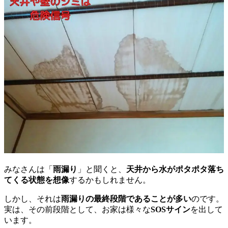
みなさんは「
雨漏り
」と聞くと、
天井から水がポタポタ落ち
てくる状態を想像
するかもしれません。
しかし、それは
雨漏りの最終段階であることが多い
のです。
実は、その前段階として、お家は様々な
SOSサイン
を出して
います。