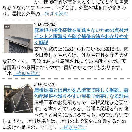
が、住宅の防水性を支えるうえでとても重要
な存在なんです！ シーリングとは、外壁の継ぎ目や窓まわ
り、屋根と外壁の
...続きを読む
2026/08/04
庇屋根の劣化症状を見逃さないための点検ポ
イントと雨漏りを防ぐ補修方法をわかりやす
く解説
玄関や窓の上に設けられている庇屋根は、雨
や日差しをやわらげ、外壁や建具を守る大切
な部分です。 普段はあまり意識されにくい場所ですが、実
は雨漏りの原因になりやすい箇所のひとつでもあります。
「小
...続きを読む
2026/07/26
屋根足場とは何かを八街市で詳しく解説、急
勾配屋根や滑りやすい屋根で必要になる理由
屋根工事のお見積もりで「屋根足場が必要で
す」と書かれていると、普通の足場と何が違
うの？と疑問に感じる方も多いのではないで
しょうか。 屋根足場とは、屋根の上で安全に作業するため
に設ける足場のことです。
...続きを読む