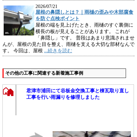
2026/07/21
屋根の鼻隠しとは？｜雨樋の歪みや木部腐食
を防ぐ点検ポイント
屋根の端を見上げたとき、雨樋のすぐ裏側に
横長の板が見えることがあります。 これが
「鼻隠し」です。 普段はあまり意識されませ
んが、屋根の見た目を整え、雨樋を支える大切な部材なんで
す。 今回は、屋根
...続きを読む
その他の工事に関連する新着施工事例
君津市浦田にて谷板金交換工事と棟瓦取り直し
工事を行い雨漏りを修理しました