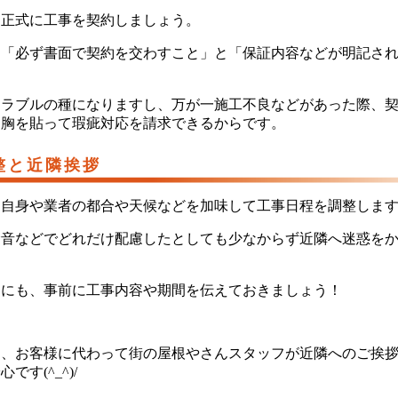
、正式に工事を契約しましょう。
は「必ず書面で契約を交わすこと」と「保証内容などが明記さ
トラブルの種になりますし、万が一施工不良などがあった際、
、胸を貼って瑕疵対応を請求できるからです。
整と近隣挨拶
、自身や業者の都合や天候などを加味して工事日程を調整しま
騒音などでどれだけ配慮したとしても少なからず近隣へ迷惑を
めにも、事前に工事内容や期間を伝えておきましょう！
は、お客様に代わって街の屋根やさんスタッフが近隣へのご挨
す(^_^)/