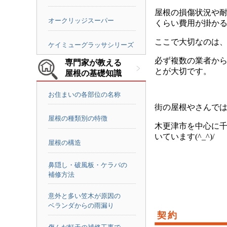
屋根の損傷状況や
オークリッジスーパー
くらい費用が掛か
ここで大切なのは
ケイミューグラッサシリーズ
必ず複数の業者か
専門家が教える
とが大切です。
屋根の基礎知識
お住まいの各部位の名称
街の屋根やさんで
屋根の種類別の特徴
木更津市を中心に
いています(^_^)/
屋根の構造
鼻隠し・破風板・ケラバの
補修方法
意外と多い笠木が原因の
ベランダからの雨漏り
契約