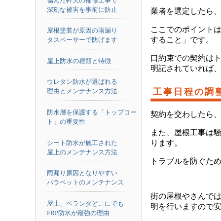
傷んだ軒天の補修工事で
深刻な被害を事前に防止
業者を選定したら
ここでのポイント
屋根塗装が原因の雨漏り
すること」です。
タスペーサーで防げます
口約束での契約は
屋上防水の種類と特徴
明記されていれば
ウレタン防水が選ばれる
工事日程の調
理由とメンテナンス方法
防水層を保護する「トップコー
契約を交わしたら
ト」の重要性
また、屋根工事は
ります。
シート防水が施工された
屋上のメンテナンス方法
トラブルを防ぐた
雨漏り原因となりやすい
パラペットのメンテナンス
街の屋根やさんで
屋上、ベランダどこにでも
明を行いますので安心で
FRP防水が最強の理由