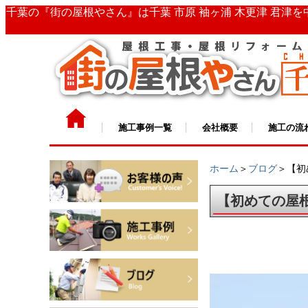
千葉の『街の屋根やさん』は千葉 市原 袖ヶ浦 木更津 君津
施工事例一覧
会社概要
施工の流
ホーム
＞
ブログ
＞【初
【初めての屋