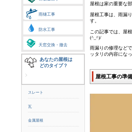
屋根は家の重要な
雨樋工事
屋根工事は、雨漏
す。
防水工事
この記事では、屋
(^_^)/
天窓交換・撤去
雨漏りの修理など
ッタリの内容にな
あなたの屋根は
どのタイプ？
屋根工事の準
スレート
瓦
金属屋根