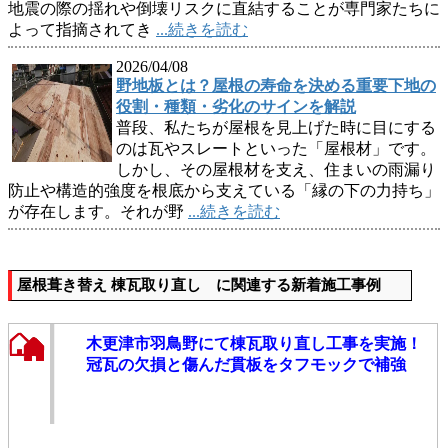
地震の際の揺れや倒壊リスクに直結することが専門家たちに
よって指摘されてき
...続きを読む
2026/04/08
野地板とは？屋根の寿命を決める重要下地の
役割・種類・劣化のサインを解説
普段、私たちが屋根を見上げた時に目にする
のは瓦やスレートといった「屋根材」です。
しかし、その屋根材を支え、住まいの雨漏り
防止や構造的強度を根底から支えている「縁の下の力持ち」
が存在します。それが野
...続きを読む
屋根葺き替え 棟瓦取り直し に関連する新着施工事例
木更津市羽鳥野にて棟瓦取り直し工事を実施！
冠瓦の欠損と傷んだ貫板をタフモックで補強