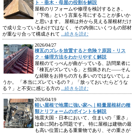
ト・垂木・母屋の役割を解説
屋根のリフォームや修理を検討するとき、
「下地」という言葉を耳にすることが多いか
と思います。 屋根は外から見える屋根材だけ
で成り立っているわけではなく、その内側にいくつもの部材
が重なり合って構成されて
...続きを読む
2026/04/27
棟瓦のズレを放置すると危険？原因・リス
ク・修理方法をわかりやすく解説
屋根のてっぺんが曲がっている、訪問業者に
「棟瓦がズレている」と指摘された——そん
な経験をお持ちの方も多いのではないでしょ
うか。 「本当にズレているの？」「放っておいたらどうな
る？」と不安に感じる方の
...続きを読む
2026/04/19
軽い屋根で地震に強い家へ｜軽量屋根材の種
類とリフォームのポイントを解説
地震大国・日本において、住まいの「重さ」
は命に関わる問題です。 特に屋根は建物の最
も高い位置にある重量物であり、その重さが