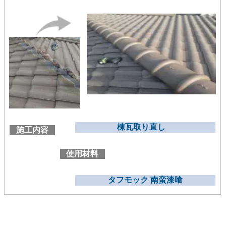
棟瓦取り直し
施工内容
使用材料
タフモック 南蛮漆喰