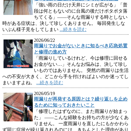
「強い雨の日だけ天井にシミが広がる」「普
段は何ともないのに台風の後だけポタポタ落
ちてくる」――そんな雨漏りする時としない
時がある症状は、決して珍しくありません。 毎回発生しな
いぶん様子見をしてしまい
...続きを読む
2026/06/22
雨漏りでお金がないときに知るべき応急処置
と修理の進め方
「雨漏りしているけれど、今は修理に回せる
お金がない…」そんなお悩みは、決して珍し
いものではありません。 突然の雨漏りは生活
への不安が大きく、どこから手を付ければよいのか迷ってし
まいますよね。
...続きを読む
2026/05/19
雨漏りが再発する原因とは？繰り返しを止め
るために知っておきたいこと
「修理したはずなのに、また雨漏りが始まっ
た」 ——こんな経験をお持ちの方が少なくあ
りません。 一度雨漏りを直したにもかかわら
ず同じ症状が繰り返されるのには、きちんとした理由があり