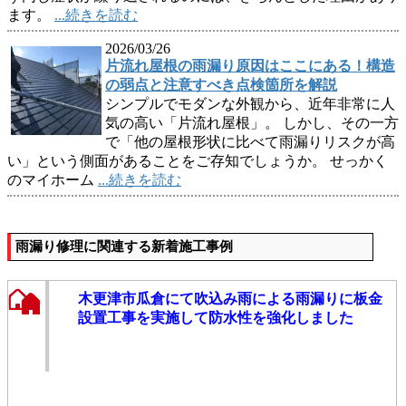
ます。
...続きを読む
2026/03/26
片流れ屋根の雨漏り原因はここにある！構造
の弱点と注意すべき点検箇所を解説
シンプルでモダンな外観から、近年非常に人
気の高い「片流れ屋根」。 しかし、その一方
で「他の屋根形状に比べて雨漏りリスクが高
い」という側面があることをご存知でしょうか。 せっかく
のマイホーム
...続きを読む
雨漏り修理に関連する新着施工事例
木更津市瓜倉にて吹込み雨による雨漏りに板金
設置工事を実施して防水性を強化しました