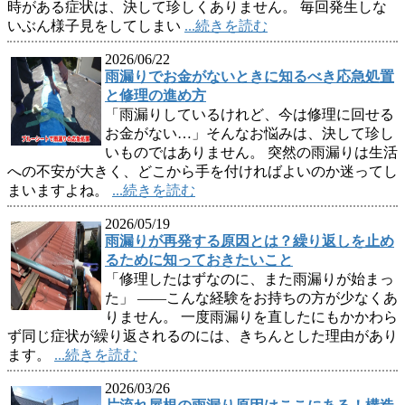
時がある症状は、決して珍しくありません。 毎回発生しな
いぶん様子見をしてしまい
...続きを読む
2026/06/22
雨漏りでお金がないときに知るべき応急処置
と修理の進め方
「雨漏りしているけれど、今は修理に回せる
お金がない…」そんなお悩みは、決して珍し
いものではありません。 突然の雨漏りは生活
への不安が大きく、どこから手を付ければよいのか迷ってし
まいますよね。
...続きを読む
2026/05/19
雨漏りが再発する原因とは？繰り返しを止め
るために知っておきたいこと
「修理したはずなのに、また雨漏りが始まっ
た」 ——こんな経験をお持ちの方が少なくあ
りません。 一度雨漏りを直したにもかかわら
ず同じ症状が繰り返されるのには、きちんとした理由があり
ます。
...続きを読む
2026/03/26