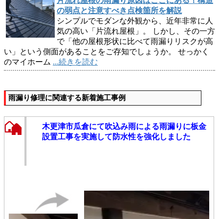
片流れ屋根の雨漏り原因はここにある！構造
の弱点と注意すべき点検箇所を解説
シンプルでモダンな外観から、近年非常に人
気の高い「片流れ屋根」。 しかし、その一方
で「他の屋根形状に比べて雨漏りリスクが高
い」という側面があることをご存知でしょうか。 せっかく
のマイホーム
...続きを読む
雨漏り修理に関連する新着施工事例
木更津市瓜倉にて吹込み雨による雨漏りに板金
設置工事を実施して防水性を強化しました